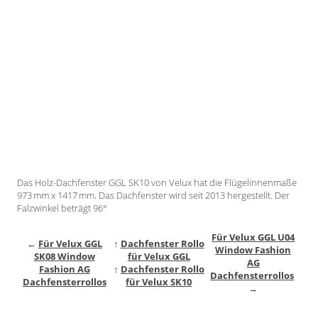
Gardinenstange
Stoffe
Panneaux
Das Holz-Dachfenster GGL SK10 von Velux hat die Flügelinnenmaße
973 mm x 1417 mm. Das Dachfenster wird seit 2013 hergestellt. Der
Falzwinkel beträgt 96°
Für Velux GGL U04
←
Für Velux GGL
↑
Dachfenster Rollo
Window Fashion
SK08 Window
für Velux GGL
AG
Fashion AG
↑
Dachfenster Rollo
Dachfensterrollos
Dachfensterrollos
für Velux SK10
→