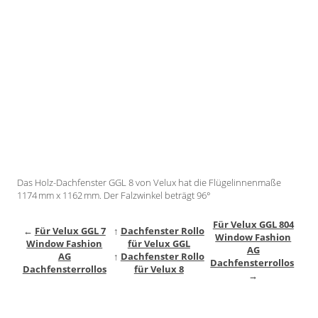
Gardinenstange
Stoffe
Panneaux
Das Holz-Dachfenster GGL 8 von Velux hat die Flügelinnenmaße
1174 mm x 1162 mm. Der Falzwinkel beträgt 96°
Für Velux GGL 804
←
Für Velux GGL 7
↑
Dachfenster Rollo
Window Fashion
Window Fashion
für Velux GGL
AG
AG
↑
Dachfenster Rollo
Dachfensterrollos
Dachfensterrollos
für Velux 8
→