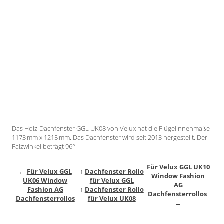
Gardinenstange
Stoffe
Panneaux
Das Holz-Dachfenster GGL UK08 von Velux hat die Flügelinnenmaße
1173 mm x 1215 mm. Das Dachfenster wird seit 2013 hergestellt. Der
Falzwinkel beträgt 96°
Für Velux GGL UK10
←
Für Velux GGL
↑
Dachfenster Rollo
Window Fashion
UK06 Window
für Velux GGL
AG
Fashion AG
↑
Dachfenster Rollo
Dachfensterrollos
Dachfensterrollos
für Velux UK08
→